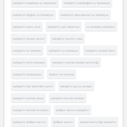
eskişehir tepebaşı su tesisatçısı
eskişehir eskibağlar su tesisatçısı
eskişehir bağlar su tesisatçısı
eskieşhir odunpazarı su tesisatçısı
eskişehir eksiz oluk
eskişehir çatı aktarma
su tesisatçı eskişehir
eskişehir tesisat tamiri
eskişehir tamirci usta
eskişehir su tesisatçı
eskişehir su tesisaçısı
eskişehir tesisat İşleri
eskişehir sıhhi tesisatçı
eskişehir kombi tesisat temizliği
eskişehir tesisatçıları
bakım ve montaj
eskişehir kat kaloriferi tamir
eskişehir pis su tesisatı
eskişehir kombi satışı
eskişehir kombi tesisatı
eskişehir kombi firmaları
Şofben tamiri eskişehir
eskişehir Şofben tamiri
Şofben tamiri
tesisat temizliği eskişehir