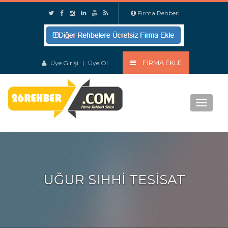
Firma Rehberi
FIRMA EKLE
Üye Girişi
|
Üye Ol
Menu
UĞUR SIHHI TESISAT