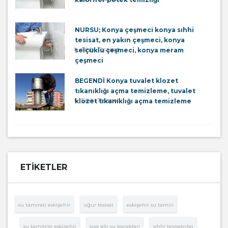
NURSU; Konya çeşmeci konya sıhhi
tesisat, en yakın çeşmeci, konya
Sıhhi Tesaisat
selçuklu çeşmeci, konya meram
çeşmeci
BEGENDİ Konya tuvalet klozet
tıkanıklığı açma temizleme, tuvalet
Sıhhi Tesaisat
klozet tıkanıklığı açma temizleme
ETIKETLER
su tamiratı eskişehir
uğur tesisat
eskişehir su tamiri
su tamircisi eskişehir
sıva altı su kaçakları
sıhhi tesisatçılar