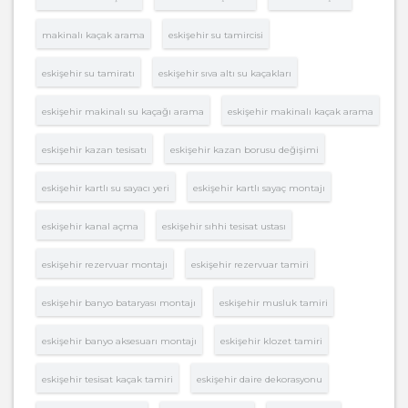
makinalı kaçak arama
eskişehir su tamircisi
eskişehir su tamiratı
eskişehir sıva altı su kaçakları
eskişehir makinalı su kaçağı arama
eskişehir makinalı kaçak arama
eskişehir kazan tesisatı
eskişehir kazan borusu değişimi
eskişehir kartlı su sayacı yeri
eskişehir kartlı sayaç montajı
eskişehir kanal açma
eskişehir sıhhi tesisat ustası
eskişehir rezervuar montajı
eskişehir rezervuar tamiri
eskişehir banyo bataryası montajı
eskişehir musluk tamiri
eskişehir banyo aksesuarı montajı
eskişehir klozet tamiri
eskişehir tesisat kaçak tamiri
eskişehir daire dekorasyonu