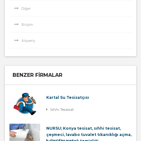
Diğer
Bilişim
Alışveriş
BENZER FIRMALAR
Kartal Su Tesisatçısı
Sıhhi Tesaisat
NURSU; Konya tesisat, sıhhi tesisat,
çeşmeci, lavabo tuvalet tıkanıklığı açma,
Sıhhi Tesaisat
kalorifer petek temizliği