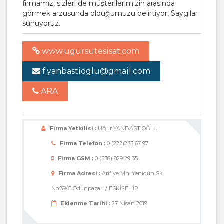
firmamız, sizleri de müşterilerimizin arasında
görmek arzusunda olduğumuzu belirtiyor, Saygılar
sunuyoruz.
www.ugursutesisat.com
f.yanbastioglu@gmail.com
ARA
Firma Yetkilisi :
Uğur YANBASTIOĞLU
Firma Telefon :
0 (222)233 67 97
Firma GSM :
0 (538) 829 29 35
Firma Adresi :
Arifiye Mh. Yenigün Sk.
No:39/C Odunpazarı / ESKİŞEHİR
Eklenme Tarihi :
27 Nisan 2019