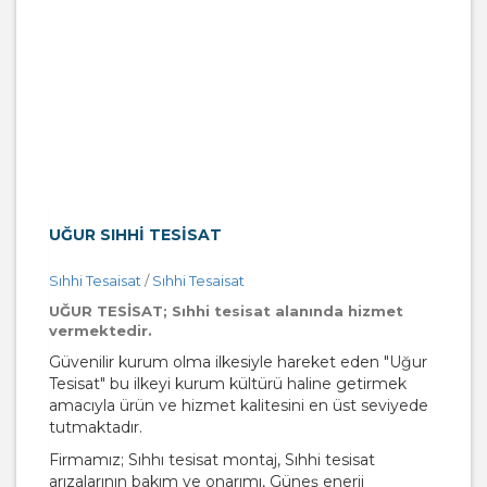
UĞUR SIHHI TESISAT
Sıhhi Tesaisat
/
Sıhhi Tesaisat
UĞUR TESİSAT; Sıhhi tesisat alanında hizmet
vermektedir.
Güvenilir kurum olma ilkesiyle hareket eden "Uğur
Tesisat" bu ilkeyi kurum kültürü haline getirmek
amacıyla ürün ve hizmet kalitesini en üst seviyede
tutmaktadır.
Firmamız; Sıhhı tesisat montaj, Sıhhi tesisat
arızalarının bakım ve onarımı, Güneş enerji