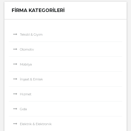
FIRMA KATEGORILERI
Tekstil & Giyim
Otomotiv
Mobilya
İnşaat & Emlak
Hizmet
Gıda
Elektrik & Elektronik