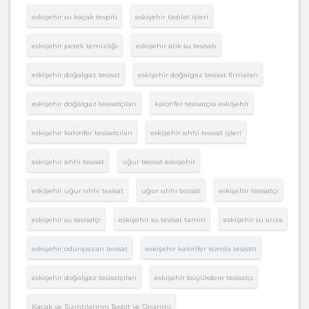
eskişehir su kaçak tespiti
eskişehir tadilat işleri
eskişehir petek temizliği
eskişehir atık su tesisatı
eskişehir doğalgaz tesisat
eskişehir doğalgaz tesisat firmaları
eskişehir doğalgaz tesisatçıları
kalorifer tesisatçısı eskişehir
eskişehir kalorifer tesisatçıları
eskişehir sıhhi tesisat işleri
eskişehir sıhhi tesisat
uğur tesisat eskişehir
eskişehir uğur sıhhi tesisat
uğur sıhhi tesisat
eskişehir tesisatçı
eskişehir su tesisatçı
eskişehir su tesisat tamiri
eskişehir su arıza
eskişehir odunpazarı tesisat
eskişehir kalorifer kombi tesisatı
eskişehir doğalgaz tesisatçıları
eskişehir büyükdere tesisatçı
Kaçak ve Sızıntılarının Tesbit ve Onarımı