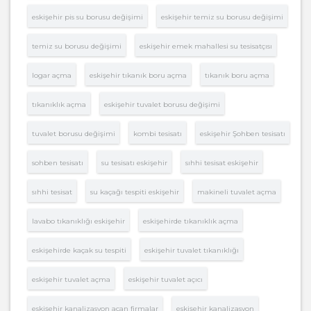
eskişehir pis su borusu değişimi
eskişehir temiz su borusu değişimi
temiz su borusu değişimi
eskişehir emek mahallesi su tesisatçısı
logar açma
eskişehir tıkanık boru açma
tıkanık boru açma
tıkanıklık açma
eskişehir tuvalet borusu değişimi
tuvalet borusu değişimi
kombi tesisatı
eskişehir Şohben tesisatı
sohben tesisatı
su tesisatı eskişehir
sıhhi tesisat eskişehir
sıhhi tesisat
su kaçağı tespiti eskişehir
makineli tuvalet açma
lavabo tıkanıklığı eskişehir
eskişehirde tıkanıklık açma
eskişehirde kaçak su tespiti
eskişehir tuvalet tıkanıklığı
eskişehir tuvalet açma
eskişehir tuvalet açıcı
eskişehir kanalizasyon açan firmalar
eskişehir kanalizasyon