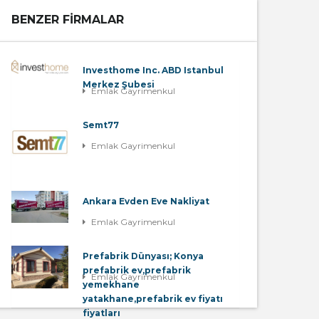
BENZER FIRMALAR
Investhome Inc. ABD Istanbul
Merkez Şubesi
Emlak Gayrimenkul
Semt77
Emlak Gayrimenkul
Ankara Evden Eve Nakliyat
Emlak Gayrimenkul
Prefabrik Dünyası; Konya
prefabrik ev,prefabrik
Emlak Gayrimenkul
yemekhane
yatakhane,prefabrik ev fiyatı
fiyatları