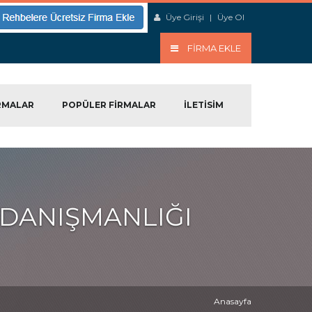
Üye Girişi
|
Üye Ol
FIRMA EKLE
RMALAR
POPÜLER FIRMALAR
ILETISIM
 DANIŞMANLIĞI
Anasayfa