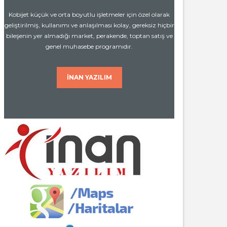
Kobijet küçük ve orta boyutlu işletmeler için özel olarak
geliştirilmiş, kullanımı ve anlaşılması kolay, gereksiz hiçbir
bileşenin yer almadığı market, perakende, toptan satış ve
genel muhasebe programıdır.
İNAN YAZILIM