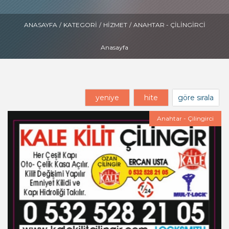
ANASAYFA
/
KATEGORI
/
HIZMET
/
ANAHTAR - ÇILINGIRCI
Anasayfa
yeniye
hite
göre sırala
Anahtar - Çilingirci