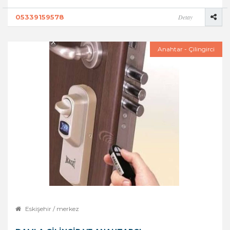
05339159578
Detay
Anahtar - Çilingirci
Eskişehir / merkez