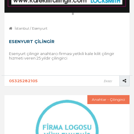
İstanbul / Esenyurt
ESENYURT ÇILINGIR
Esenyurt çilingir anahtarcı firması yetkili kale kilit çilingir
hizmeti veren 25 yıldır çilingirci
05325282105
Detay
Anahtar - Çilingirci