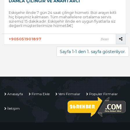
DAMLA ÇILINGIR VE ANAHTARCI
Eskişehir ilinde 7 gün 24 saat çilingir hizmeti. Bizi arayın kitli
hiç bişeyiniz kalmasın. Tüm mahallelere ortalama servis
süremiz 15 dakikadır. Eskişehir ilinde en uygun fiyatlarla siz
değerli müşterilerimize hizmetâ€¦
+905051901897
Detay
Sayfa 1-1 den 1. sayfa gösteriliyor.
Anasayfa
Firma Ekle
Yeni Firmalar
Populer Firmalar
İletişim