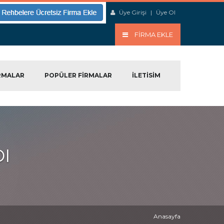
Üye Girişi
|
Üye Ol
FIRMA EKLE
RMALAR
POPÜLER FIRMALAR
ILETISIM
I
Anasayfa