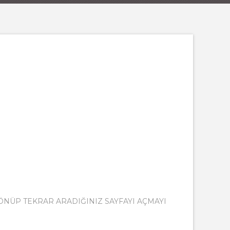
DÖNÜP TEKRAR ARADIĞINIZ SAYFAYI AÇMAYI