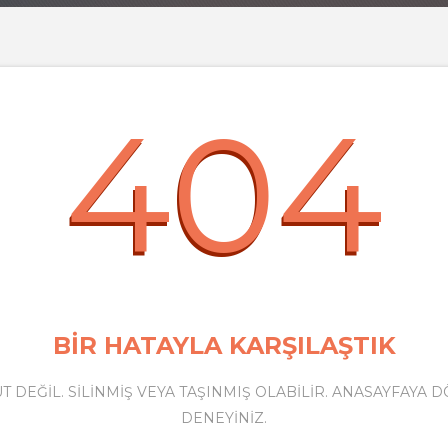
404
BİR HATAYLA KARŞILAŞTIK
 DEĞIL. SILINMIŞ VEYA TAŞINMIŞ OLABILIR. ANASAYFAYA 
DENEYINIZ.