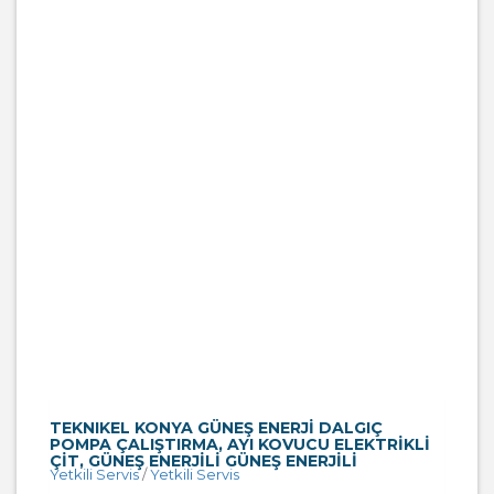
TEKNIKEL KONYA GÜNEŞ ENERJI DALGIÇ
POMPA ÇALIŞTIRMA, AYI KOVUCU ELEKTRIKLI
ÇIT, GÜNEŞ ENERJILI GÜNEŞ ENERJILI
Yetkili Servis
/
Yetkili Servis