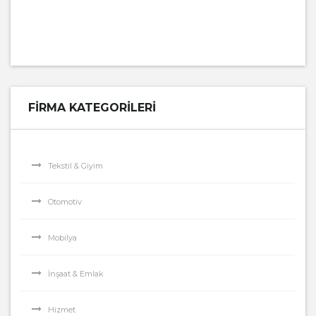
FIRMA KATEGORILERI
Tekstil & Giyim
Otomotiv
Mobilya
İnşaat & Emlak
Hizmet