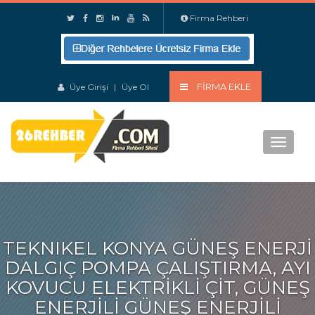
Firma Rehberi
FIRMA EKLE
Üye Girişi
|
Üye Ol
Menu
TEKNIKEL KONYA GÜNEŞ ENERJI
DALGIÇ POMPA ÇALIŞTIRMA, AYI
KOVUCU ELEKTRIKLI ÇIT, GÜNEŞ
ENERJILI GÜNEŞ ENERJILI