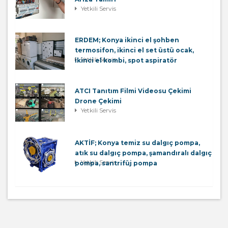
Yetkili Servis
ERDEM; Konya ikinci el şohben
termosifon, ikinci el set üstü ocak,
Yetkili Servis
ikinci el kombi, spot aspiratör
ATCI Tanıtım Filmi Videosu Çekimi
Drone Çekimi
Yetkili Servis
AKTİF; Konya temiz su dalgıç pompa,
atık su dalgıç pompa, şamandıralı dalgıç
Yetkili Servis
pompa, santrifüj pompa