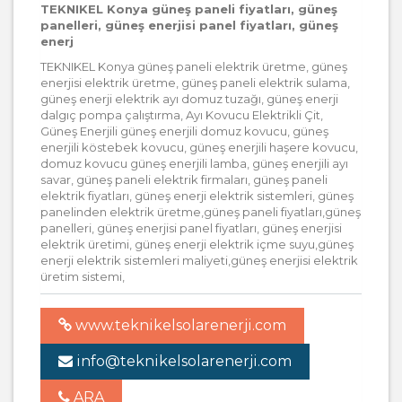
TEKNIKEL Konya güneş paneli fiyatları, güneş
panelleri, güneş enerjisi panel fiyatları, güneş
enerj
TEKNIKEL Konya güneş paneli elektrik üretme, güneş
enerjisi elektrik üretme, güneş paneli elektrik sulama,
güneş enerji elektrik ayı domuz tuzağı, güneş enerji
dalgıç pompa çalıştırma, Ayı Kovucu Elektrikli Çit,
Güneş Enerjili güneş enerjili domuz kovucu, güneş
enerjili köstebek kovucu, güneş enerjili haşere kovucu,
domuz kovucu güneş enerjili lamba, güneş enerjili ayı
savar, güneş paneli elektrik firmaları, güneş paneli
elektrik fiyatları, güneş enerji elektrik sistemleri, güneş
panelinden elektrik üretme,güneş paneli fiyatları,güneş
panelleri, güneş enerjisi panel fiyatları, güneş enerjisi
elektrik üretimi, güneş enerji elektrik içme suyu,güneş
enerji elektrik sistemleri maliyeti,güneş enerjisi elektrik
üretim sistemi,
www.teknikelsolarenerji.com
info@teknikelsolarenerji.com
ARA