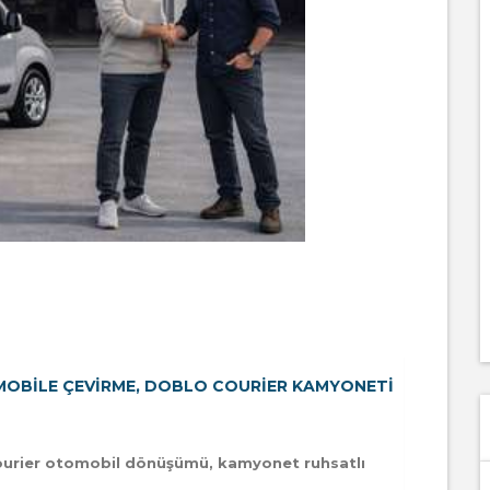
MOBILE ÇEVIRME, DOBLO COURIER KAMYONETI
ourier otomobil dönüşümü, kamyonet ruhsatlı