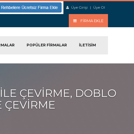
Üye Girişi
|
Üye Ol
FIRMA EKLE
RMALAR
POPÜLER FIRMALAR
ILETISIM
ILE ÇEVIRME, DOBLO
 ÇEVIRME