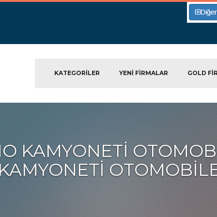
KATEGORILER
YENI FIRMALAR
GOLD FI
INO KAMYONETI OTOMOB
 KAMYONETI OTOMOBILE