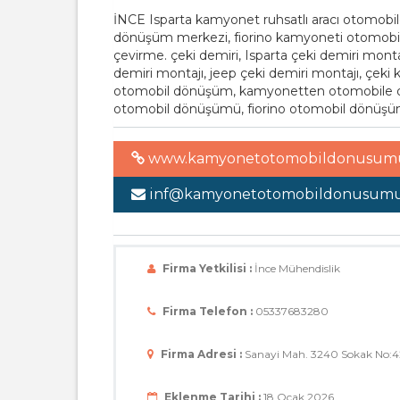
İNCE Isparta kamyonet ruhsatlı aracı otomob
dönüşüm merkezi, fiorino kamyoneti otomobil
çevirme. çeki demiri, Isparta çeki demiri monta
demiri montajı, jeep çeki demiri montajı, çeki 
otomobil dönüşüm, kamyonetten otomobile d
otomobil dönüşümü, fiorino otomobil dönüşü
www.kamyonetotomobildonusumu
inf@kamyonetotomobildonusumu
Firma Yetkilisi :
İnce Mühendislik
Firma Telefon :
05337683280
Firma Adresi :
Sanayi Mah. 3240 Sokak No:42
Eklenme Tarihi :
18 Ocak 2026