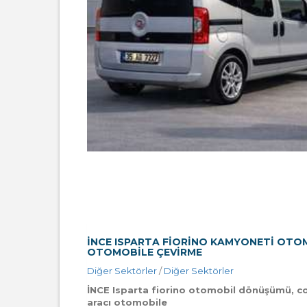
İNCE ISPARTA FIORINO KAMYONETI OTO
OTOMOBILE ÇEVIRME
Diğer Sektörler
/
Diğer Sektörler
İNCE Isparta fiorino otomobil dönüşümü, c
aracı otomobile