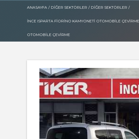
ANASAYFA
/
DIĞER SEKTÖRLER
/
DIĞER SEKTÖRLER
/
İNCE ISPARTA FIORINO KAMYONETI OTOMOBILE ÇEVIRM
OTOMOBILE ÇEVIRME