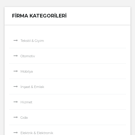
FIRMA KATEGORILERI
Tekstil & Giyim
Otomotiv
Mobilya
İnşaat & Emlak
Hizmet
Gıda
Elektrik & Elektronik