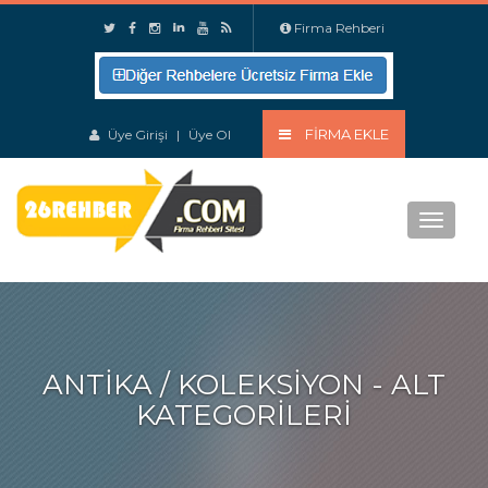
Firma Rehberi
FIRMA EKLE
Üye Girişi
|
Üye Ol
Menu
ANTIKA / KOLEKSIYON - ALT
KATEGORILERI