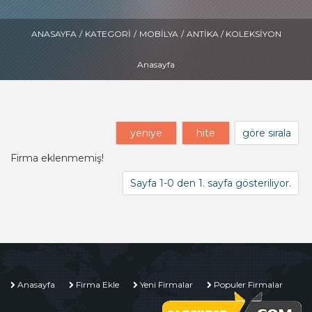
ANASAYFA
/
KATEGORI
/
MOBILYA
/
ANTIKA / KOLEKSIYON
Anasayfa
yeniye
hite
göre sırala
Firma eklenmemiş!
Sayfa 1-0 den 1. sayfa gösteriliyor.
Anasayfa
Firma Ekle
Yeni Firmalar
Populer Firmalar