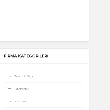
FIRMA KATEGORILERI
Tekstil & Giyim
Otomotiv
Mobilya