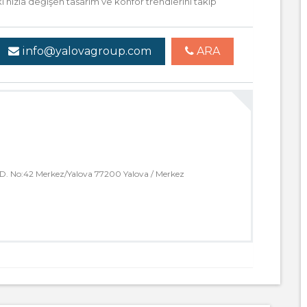
 hızla değişen tasarım ve konfor trendlerini takip
info@yalovagroup.com
ARA
. No:42 Merkez/Yalova 77200 Yalova / Merkez