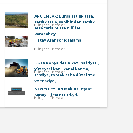
ARC EMLAK; Bursa satılık arsa,
satılık tarla, sahibinden satılık
İnşaat Firmaları
arsa tarla bursa nilüfer
karacabey
Hatay Asansör kiralama
İnşaat Firmaları
USTA Konya derin kazı hafriyatı,
yüzeysel kazı, kanal kazma,
İnşaat Firmaları
tesviye, toprak saha düzeltme
ve tesviye,
Nazım CEYLAN Makina İnşaat
Sanayi Ticaret Ltd.Şti.
İnşaat Firmaları