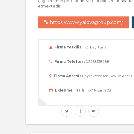
çağın mimari gereklerini ve globalleşen dünyadaki
etmektedir .
https://www.yalovagroup.com/
Firma Yetkilisi :
Orbay Tuna
Firma Telefon :
02268138788
Firma Adresi :
Bayraktepe Mh. Yakup Acar CD
Eklenme Tarihi :
07 Nisan 2021