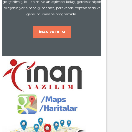
geliştirilmiş, kullanımı ve anlaşılması kolay, gereksiz hiçbir
bileşenin yer almadığı market, perakende, toptan satış ve
genel muhasebe programıdır.
İNAN YAZILIM