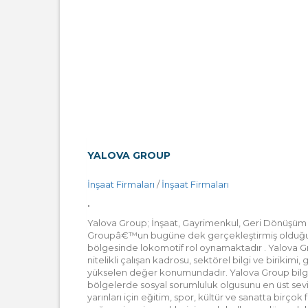
YALOVA GROUP
İnşaat Firmaları
/
İnşaat Firmaları
.
Yalova Group; İnşaat, Gayrimenkul, Geri Dönüşüm 
Groupâ€™un bugüne dek gerçekleştirmiş olduğu pro
bölgesinde lokomotif rol oynamaktadır . Yalova Gr
nitelikli çalışan kadrosu, sektörel bilgi ve birikimi
yükselen değer konumundadır. Yalova Group bilgi v
bölgelerde sosyal sorumluluk olgusunu en üst sev
yarınları için eğitim, spor, kültür ve sanatta birç