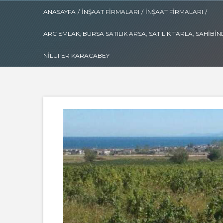
ANASAYFA
/
İNŞAAT FIRMALARI
/
İNŞAAT FIRMALARI
/
ARC EMLAK; BURSA SATILIK ARSA, SATILIK TARLA, SAHIBI
NILÜFER KARACABEY