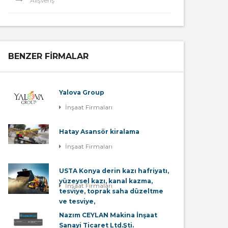
Alışveriş
BENZER FIRMALAR
Yalova Group
İnşaat Firmaları
Hatay Asansör kiralama
İnşaat Firmaları
USTA Konya derin kazı hafriyatı,
yüzeysel kazı, kanal kazma,
İnşaat Firmaları
tesviye, toprak saha düzeltme
ve tesviye,
Nazım CEYLAN Makina İnşaat
Sanayi Ticaret Ltd.Şti.