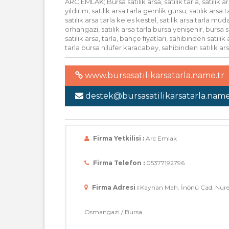
ARC EMLAK; Bursa satılık arsa, satılık tarla, satılık 
yıldırım, satılık arsa tarla gemlik gürsu, satılık arsa
satılık arsa tarla keles kestel, satılık arsa tarla m
orhangazi, satılık arsa tarla bursa yenişehir, bursa sat
satılık arsa, tarla, bahçe fiyatları, sahibinden satıl
tarla bursa nilüfer karacabey, sahibinden satılık a
www.bursasatilikarsatarla.name.tr
destek@bursasatilikarsatarla.name
Firma Yetkilisi :
Arc Emlak
Firma Telefon :
05377192796
Firma Adresi :
Kayhan Mah. İnönü Cad. Nure
Osmangazi / Bursa