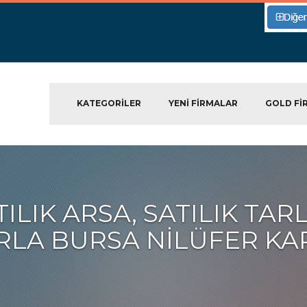
KATEGORILER
YENI FIRMALAR
GOLD FI
LIK ARSA, SATILIK TAR
RLA BURSA NILÜFER K