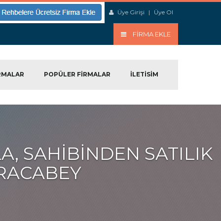
Üye Girişi
|
Üye Ol
FIRMA EKLE
RMALAR
POPÜLER FIRMALAR
ILETISIM
LA, SAHIBINDEN SATILIK
ARACABEY