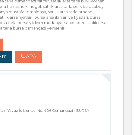
arsa tarla osmangazi nilüfer, satılık arsa tarla büyükorhan
 tarla harmancık inegöl, satılık arsa tarla iznik karacabey,
udanya mustafakemalpaşa, satılık arsa tarla orhaneli
ılık arsa fiyatları, bursa arsa ilanları ve fiyatları, bursa
ık arsa tarla bursa yıldırım mudanya, sahibinden satılık arsa
rsa tarla bursa osmangazi yenişehir
.tr
ARA
ttin Yavuz İş Merkezi No: 406 Osmangazi - BURSA