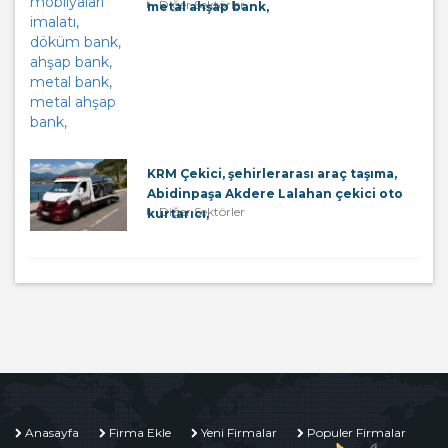
Diğer Sektörler
metal ahşap bank,
KRM Çekici, şehirlerarası araç taşıma,
Abidinpaşa Akdere Lalahan çekici oto
Diğer Sektörler
kurtarıcı,
Anasayfa
Firma Ekle
Yeni Firmalar
Populer Firmalar