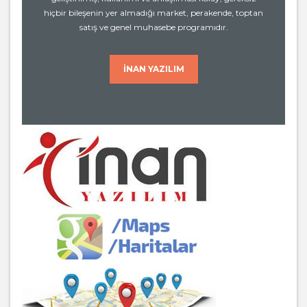
hiçbir bileşenin yer almadığı market, perakende, toptan
satış ve genel muhasebe programıdır.
İNAN YAZILIM