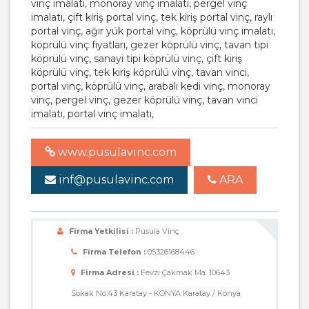
vinç imalatı, monoray vinç imalatı, pergel vinç
imalatı, çift kiriş portal vinç, tek kiriş portal vinç, raylı
portal vinç, ağır yük portal vinç, köprülü vinç imalatı,
köprülü vinç fiyatları, gezer köprülü vinç, tavan tipi
köprülü vinç, sanayi tipi köprülü vinç, çift kiriş
köprülü vinç, tek kiriş köprülü vinç, tavan vinci,
portal vinç, köprülü vinç, arabalı kedi vinç, monoray
vinç, pergel vinç, gezer köprülü vinç, tavan vinci
imalatı, portal vinç imalatı,
www.pusulavinc.com
inf@pusulavinc.com
ARA
Firma Yetkilisi :
Pusula Vinç
Firma Telefon :
05326168446
Firma Adresi :
Fevzi Çakmak Ma. 10643
Sokak No:43 Karatay - KONYA Karatay / Konya