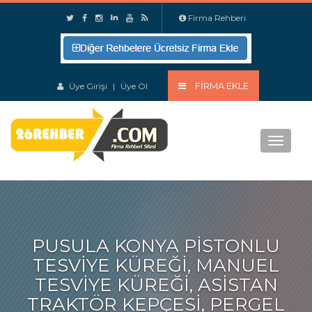
Firma Rehberi
FIRMA EKLE
Üye Girişi
|
Üye Ol
Menu
PUSULA KONYA PISTONLU
TESVIYE KÜREĞI, MANUEL
TESVIYE KÜREĞI, ASISTAN
TRAKTÖR KEPÇESI, PERGEL