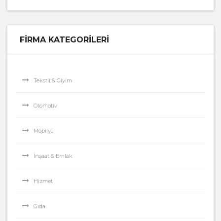
FIRMA KATEGORILERI
Tekstil & Giyim
Otomotiv
Mobilya
İnşaat & Emlak
Hizmet
Gıda