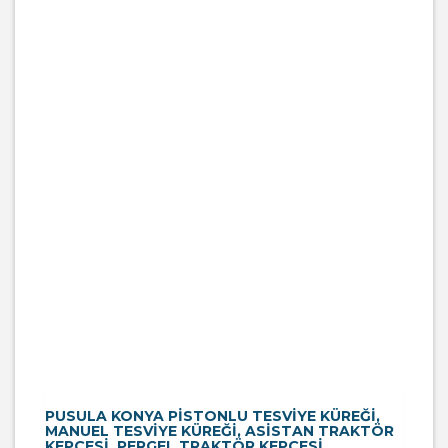
PUSULA KONYA PISTONLU TESVIYE KÜREĞI,
MANUEL TESVIYE KÜREĞI, ASISTAN TRAKTÖR
KEPÇESI, PERGEL TRAKTÖR KEPÇESI,