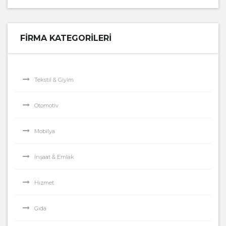
FIRMA KATEGORILERI
Tekstil & Giyim
Otomotiv
Mobilya
İnşaat & Emlak
Hizmet
Gıda