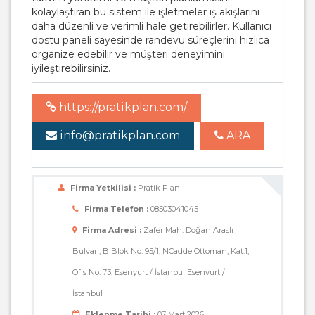
kolaylaştıran bu sistem ile işletmeler iş akışlarını
daha düzenli ve verimli hale getirebilirler. Kullanıcı
dostu paneli sayesinde randevu süreçlerini hızlıca
organize edebilir ve müşteri deneyimini
iyileştirebilirsiniz.
https://pratikplan.com/
info@pratikplan.com
ARA
Firma Yetkilisi :
Pratik Plan
Firma Telefon :
08503041045
Firma Adresi :
Zafer Mah. Doğan Araslı
Bulvarı, B Blok No: 95/1, NCadde Ottoman, Kat:1,
Ofis No: 73, Esenyurt / İstanbul Esenyurt /
İstanbul
Eklenme Tarihi :
07 Mart 2026