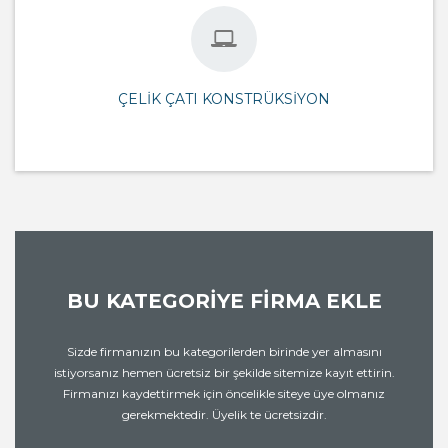
ÇELIK ÇATI KONSTRÜKSIYON
BU KATEGORIYE FIRMA EKLE
Sizde firmanızın bu kategorilerden birinde yer almasını
istiyorsanız hemen ücretsiz bir şekilde sitemize kayıt ettirin.
Firmanızı kaydettirmek için öncelikle siteye üye olmanız
gerekmektedir. Üyelik te ücretsizdir.