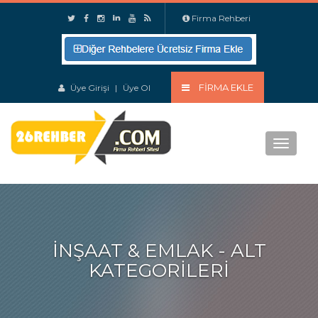
Firma Rehberi
FIRMA EKLE
Üye Girişi
|
Üye Ol
Menu
İNŞAAT & EMLAK - ALT
KATEGORILERI