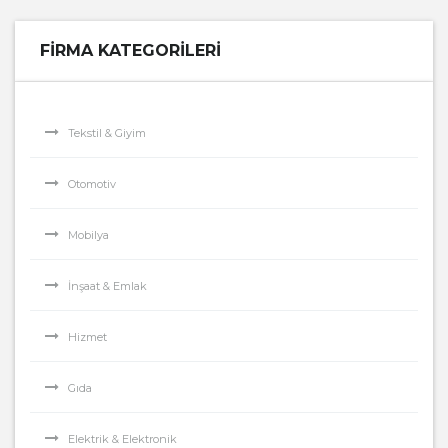
FIRMA KATEGORILERI
Tekstil & Giyim
Otomotiv
Mobilya
İnşaat & Emlak
Hizmet
Gıda
Elektrik & Elektronik