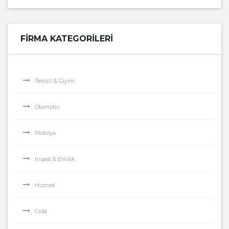
FIRMA KATEGORILERI
Tekstil & Giyim
Otomotiv
Mobilya
İnşaat & Emlak
Hizmet
Gıda