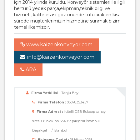
için 2014 yılında kuruldu. Konveyör sistemleri ile ilgili
hertürlü yedek parça,ekipman,teknik bilgi ve
hizmeti, kalite esası göz önünde tutularak en kısa
sürede müşterilerimizin hizmetine sunmak bizim
temel ilkemizdir.
www.kaizenkonveyor.com
info@kaizenkonveyor.com
ARA
Firma Yetkilisi :
Tanju Bey
Firma Telefon :
05378353457
Firma Adresi :
İkitelli OSB Eskoop sanayi
sitesi C8 blok no 534 Başakşehir İstanbul
Başakşehir / Istanbul
Eklenme Tarihi :
15 Nisan 2025