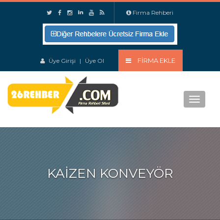
Firma Rehberi
FIRMA EKLE
Üye Girişi
|
Üye Ol
Menu
KAIZEN KONVEYÖR