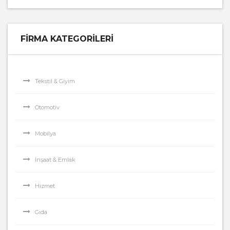
FIRMA KATEGORILERI
Tekstil & Giyim
Otomotiv
Mobilya
İnşaat & Emlak
Hizmet
Gıda