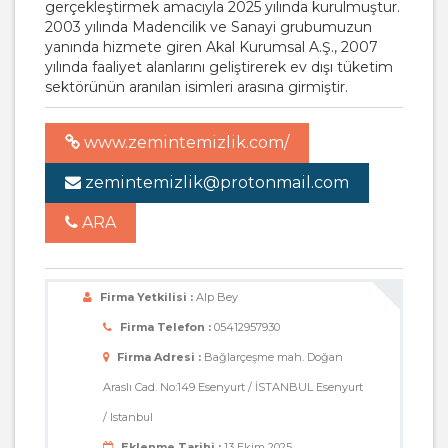
gerçekleştirmek amacıyla 2025 yılında kurulmuştur.
2003 yılında Madencilik ve Sanayi grubumuzun
yanında hizmete giren Akal Kurumsal A.Ş., 2007
yılında faaliyet alanlarını geliştirerek ev dışı tüketim
sektörünün aranılan isimleri arasına girmiştir.
www.zemintemizlik.com/
zemintemizlik@protonmail.com
ARA
Firma Yetkilisi :
Alp Bey
Firma Telefon :
05412957930
Firma Adresi :
Bağlarçeşme mah. Doğan
Araslı Cad. No:149 Esenyurt / İSTANBUL Esenyurt
/ Istanbul
Eklenme Tarihi :
13 Ekim 2025