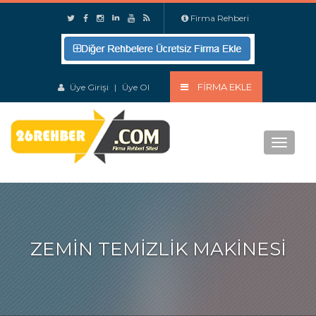
Firma Rehberi
FIRMA EKLE
Üye Girişi
|
Üye Ol
Menu
ZEMIN TEMIZLIK MAKINESI