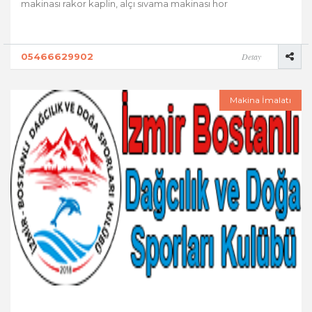
makinası rakor kaplin, alçı sıvama makinası hor
05466629902
Detay
Makina İmalatı