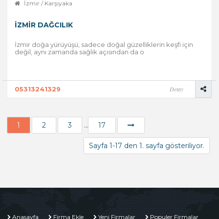
İzmir / Karşıyaka
İZMIR DAĞCILIK
İzmir doğa yürüyüşü, sadece doğal güzelliklerin keşfi için
değil, aynı zamanda sağlık açısından da o
05313241329
Detay
1
2
3
...
17
Sayfa 1-17 den 1. sayfa gösteriliyor.
Anasayfa
Firma Ekle
Yeni Firmalar
Populer Firmalar