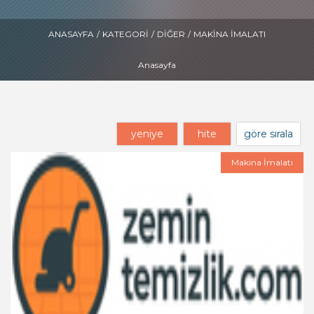
ANASAYFA
/
KATEGORI
/
DIĞER
/
MAKINA İMALATI
Anasayfa
yeniye
hite
göre sırala
Makina İmalatı