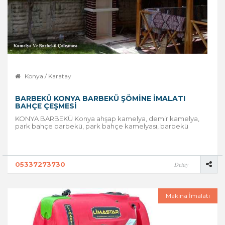
Konya / Karatay
BARBEKÜ KONYA BARBEKÜ ŞÖMINE IMALATI
BAHÇE ÇEŞMESI
KONYA BARBEKÜ Konya ahşap kamelya, demir kamelya,
park bahçe barbekü, park bahçe kamelyası, barbekü
05337273730
Detay
Makina İmalatı