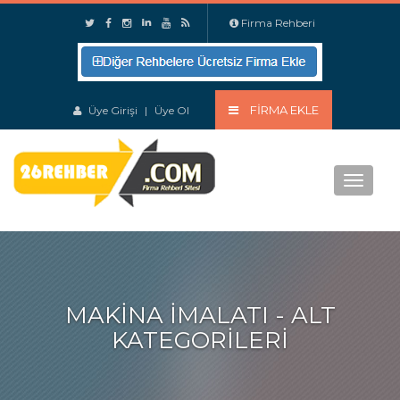
Firma Rehberi
FIRMA EKLE
Üye Girişi
|
Üye Ol
Menu
MAKINA İMALATI - ALT
KATEGORILERI