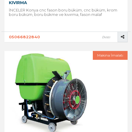
KIVIRMA
İNCELER Konya cnc fason boru büküm, cnc büküm, krom
boru büküm, boru bükme ve kıvırma, fason malaf
05066822840
Detay
Makina İmalatı