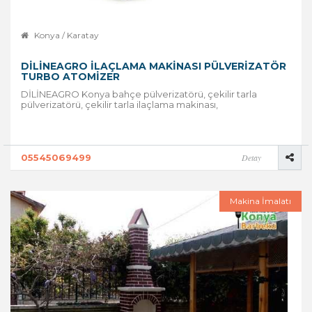
Konya / Karatay
DİLİNEAGRO ILAÇLAMA MAKINASI PÜLVERIZATÖR
TURBO ATOMIZER
DİLİNEAGRO Konya bahçe pülverizatörü, çekilir tarla
pülverizatörü, çekilir tarla ilaçlama makinası,
05545069499
Detay
Makina İmalatı