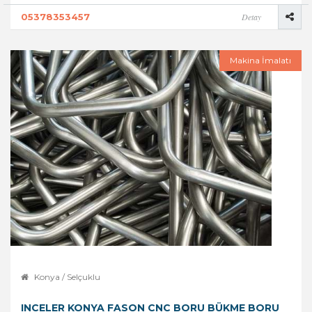
05378353457
Detay
Makina İmalatı
Konya / Selçuklu
INCELER KONYA FASON CNC BORU BÜKME BORU