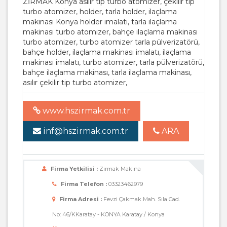
ZİRMAK Konya asılır tip turbo atomizer, çekilir tip
turbo atomizer, holder, tarla holder, ilaçlama
makinası Konya holder imalatı, tarla ilaçlama
makinası turbo atomizer, bahçe ilaçlama makinası
turbo atomizer, turbo atomizer tarla pülverizatörü,
bahçe holder, ilaçlama makinası imalatı, ilaçlama
makinası imalatı, turbo atomizer, tarla pülverizatörü,
bahçe ilaçlama makinası, tarla ilaçlama makinası,
asılır çekilir tip turbo atomizer,
www.hszirmak.com.tr
inf@hszirmak.com.tr
ARA
Firma Yetkilisi :
Zirmak Makina
Firma Telefon :
03323462979
Firma Adresi :
Fevzi Çakmak Mah. Sıla Cad.
No: 46/KKaratay - KONYA Karatay / Konya