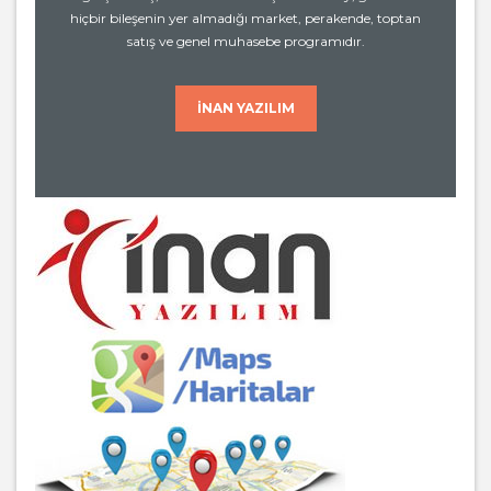
hiçbir bileşenin yer almadığı market, perakende, toptan
satış ve genel muhasebe programıdır.
İNAN YAZILIM