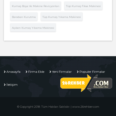
Kumaş Boya Ve Makine Revizyonları
Tüp Kumaş Fikse Makinesi
Baraban Kurutma
Tüp Kumaş Yıkama Makinesi
Açıken Kumaş Yıkama Makinesi
Anasayfa
Firma Ekle
Yeni Firmalar
Populer Firmalar
İletişim
© Copyright 2018. Tüm Hakları Saklıdır. | www.26rehber.com