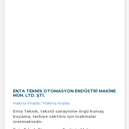
ENTA TEKNIK OTOMASYON ENDÜSTRI MAKINE
MÜH. LTD. ŞTI.
Makina İmalatı
/
Makina İmalatı
Enta Teknik, tekstil sanayisine örgü kumaş
boyama, terbiye sektörü için makinalar
üretmektedir.