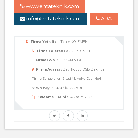
www.entateknik.com
info@entateknik.com
ARA
Firma Yetkilisi :
Taner KÖLEMEN
Firma Telefon :
0 212 549 99 41
Firma GSM :
0 533 741 50 70
Firma Adresi :
Beylikdüzü OSB Bakır ve
Pirinç Sanayicileri Sitesi Manolya Cad. No:6
34524 Beylikdüzü / İSTANBUL
Eklenme Tarihi :
14 Kasım 2023