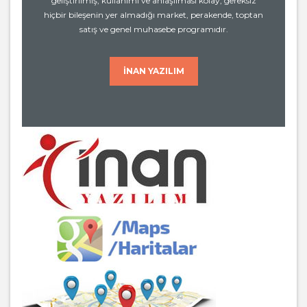
geliştirilmiş, kullanımı ve anlaşılması kolay, gereksiz
hiçbir bileşenin yer almadığı market, perakende, toptan
satış ve genel muhasebe programıdır.
İNAN YAZILIM