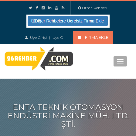
Firma Rehberi
FIRMA EKLE
Üye Girişi
|
Üye Ol
Menu
ENTA TEKNIK OTOMASYON
ENDÜSTRI MAKINE MÜH. LTD.
ŞTI.