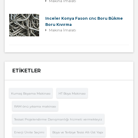
Makina İmalatı
Inceler Konya Fason cnc Boru Bükme
Boru Kıvırma
Makina İmalatı
ETIKETLER
Kumaş Boyama Makinası
HT Boya Makinası
RAM önü yıkama makinası
Tesisat Projelendirme Danışmanlığı hizmeti vermekteyiz
Enerji Ünite Seçimi
Boya ve Terbiye Tesisi Alt-Üst Yapı